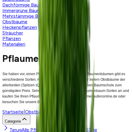
Dachförmige Bäume
Immergrüne Bäume
Mehrstämmige Bäume
Obstbäume
Heckenpflanzen
Sträucher
Pflanzen
Materialien
Pflaumenbaum
Sie haben vor, einen Pflaumenbaum zu kaufen. Bei Pflaumenbäumen gibt es
verschiedene Sorten, Höhen und Stammumfänge. Wir liefern Obstbäume der
allerbesten (Spitzen-)Qualität direkt von unserer eigenen Baumschule zum
günstigsten Preis. Sehen Sie sich hier unten alle Pflaumenbaum-Sorten an und
kaufen Sie Ihren Pflaumenbaum online bei www.baumekaufenonline.de oder
besuchen Sie unsere Baumschule.
Startseite
|
Obstbäume
|
Pflaumenbaum
Categorie
Terug
Alle Pflaumenbäume anzeigen
(
5
)
Die