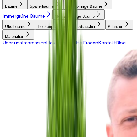
Bäume
Spalierbäume
Dachförmige Bäume
Immergrüne Bäume
Mehrstämmige Bäume
Obstbäume
Heckenpflanzen
Sträucher
Pflanzen
Materialien
Über uns
Impression
Häufig gestellte Fragen
Kontakt
Blog