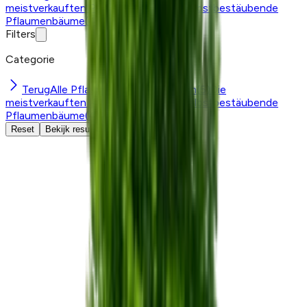
meistverkauften Pflaumenbäume
(
5
)
Selbstbestäubende
Pflaumenbäume
(
4
)
Filters
Categorie
Terug
Alle Pflaumenbäume anzeigen
(
5
)
Die
meistverkauften Pflaumenbäume
(
5
)
Selbstbestäubende
Pflaumenbäume
(
4
)
Reset
Bekijk resultaten (0)