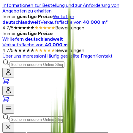
Informationen zur Bestellung und zur Anforderung von
Angeboten zu erhalten
Immer
günstige Preize
Wir liefern
deutschlandweit
Verkaufsfläche von
40.000 m²
4.7
/
5
★★★★★
★★★★★
Bewertungen
Immer
günstige Preize
Wir liefern
deutschlandweit
Verkaufsfläche von
40.000 m²
4.7
/
5
★★★★★
★★★★★
Bewertungen
Über uns
Impression
Häufig gestellte Fragen
Kontakt