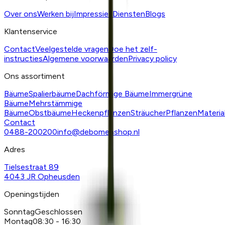
Over ons
Werken bij
Impressies
Diensten
Blogs
Klantenservice
Contact
Veelgestelde vragen
Doe het zelf-
instructies
Algemene voorwaarden
Privacy policy
Ons assortiment
Bäume
Spalierbäume
Dachförmige Bäume
Immergrüne
Bäume
Mehrstämmige
Bäume
Obstbäume
Heckenpflanzen
Sträucher
Pflanzen
Materia
Contact
0488-200200
info@debomenshop.nl
Adres
Tielsestraat 89
4043 JR Opheusden
Openingstijden
Sonntag
Geschlossen
Montag
08:30 - 16:30